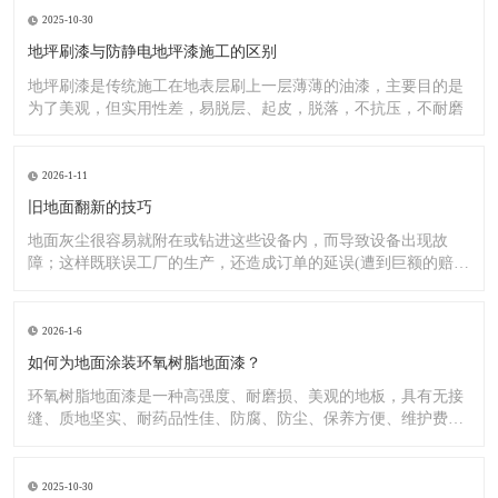
2025-10-30
地坪刷漆与防静电地坪漆施工的区别
地坪刷漆是传统施工在地表层刷上一层薄薄的油漆，主要目的是
为了美观，但实用性差，易脱层、起皮，脱落，不抗压，不耐磨
2026-1-11
旧地面翻新的技巧
地面灰尘很容易就附在或钻进这些设备内，而导致设备出现故
障；这样既联误工厂的生产，还造成订单的延误(遭到巨额的赔
偿）;又
2026-1-6
如何为地面涂装环氧树脂地面漆？
环氧树脂地面漆是一种高强度、耐磨损、美观的地板，具有无接
缝、质地坚实、耐药品性佳、防腐、防尘、保养方便、维护费用
低廉等
2025-10-30