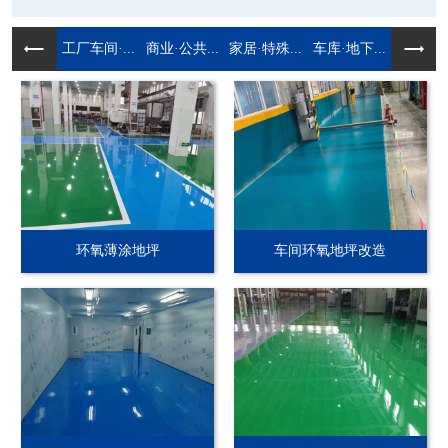
工厂车间·...
商业·公共...
家居·特殊...
车库·地下...
环氧薄涂地坪
车间环氧地坪改造