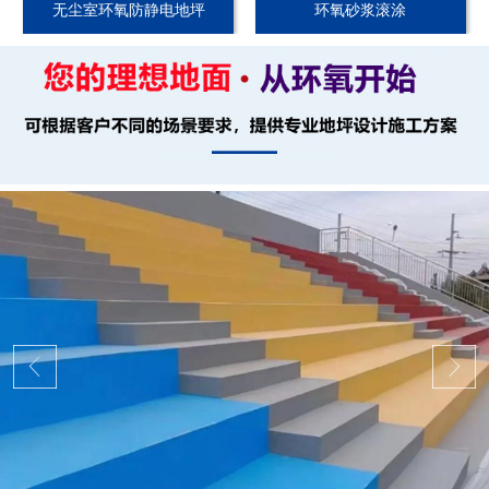
无尘室环氧防静电地坪
环氧砂浆滚涂