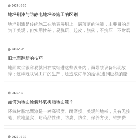
2025-10-30
地坪刷漆与防静电地坪漆施工的区别
地坪刷漆是传统施工在地表层刷上一层薄薄的油漆，主要目的是
为了美观，但实用性差，易脱层、起皮，脱落，不抗压，不耐磨
2026-1-11
旧地面翻新的技巧
地面灰尘很容易就附在或钻进这些设备内，而导致设备出现故
障；这样既联误工厂的生产，还造成订单的延误(遭到巨额的赔
偿）;又
2026-1-6
如何为地面涂装环氧树脂地面漆？
环氧树脂地面漆是一种高强度、耐磨损、美观的地板，具有无接
缝、质地坚实、耐药品性佳、防腐、防尘、保养方便、维护费用
低廉等
2025-10-30