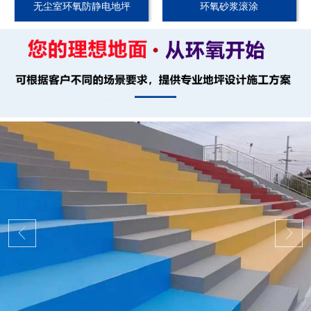
无尘室环氧防静电地坪
环氧砂浆滚涂