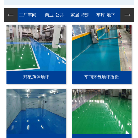
工厂车间·...
商业·公共...
家居·特殊...
车库·地下...
环氧薄涂地坪
车间环氧地坪改造