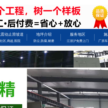
无震动止滑坡道
地坪介绍
服务地区
施
社区,商超,医院
防尘,防腐,耐磨
江浙沪免费上门
厂房车