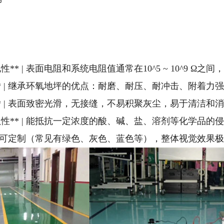
电性** | 表面电阻和系统电阻值通常在10^5 ~ 10^9 Ω
能** | 继承环氧地坪的优点：耐磨、耐压、耐冲击、附着力强。
防尘** | 表面致密光滑，无接缝，不易积聚灰尘，易于清洁和消
学腐蚀性** | 能抵抗一定浓度的酸、碱、盐、溶剂等化学品的侵
* | 颜色可定制（常见有绿色、灰色、蓝色等），整体视觉效果极