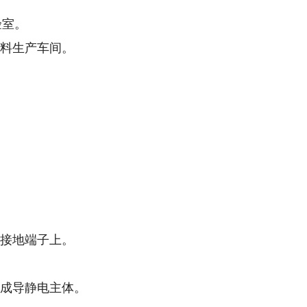
验室。
涂料生产车间。
的接地端子上。
形成导静电主体。