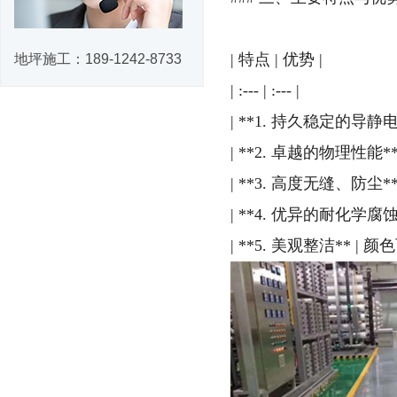
| 特点 | 优势 |
地坪施工：
189-1242-8733
| :--- | :--- |
| **1. 持久稳定的导静
| **2. 卓越的物理性
| **3. 高度无缝、
| **4. 优异的耐化
| **5. 美观整洁*