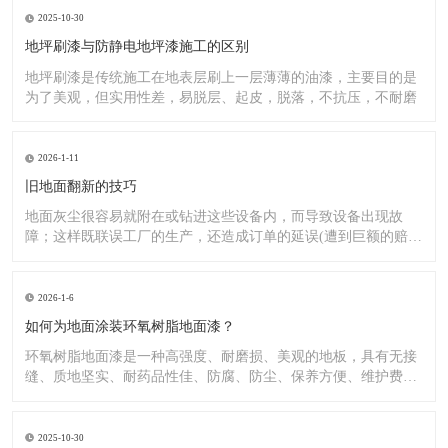
2025-10-30
地坪刷漆与防静电地坪漆施工的区别
地坪刷漆是传统施工在地表层刷上一层薄薄的油漆，主要目的是
为了美观，但实用性差，易脱层、起皮，脱落，不抗压，不耐磨
2026-1-11
旧地面翻新的技巧
地面灰尘很容易就附在或钻进这些设备内，而导致设备出现故
障；这样既联误工厂的生产，还造成订单的延误(遭到巨额的赔
偿）;又
2026-1-6
如何为地面涂装环氧树脂地面漆？
环氧树脂地面漆是一种高强度、耐磨损、美观的地板，具有无接
缝、质地坚实、耐药品性佳、防腐、防尘、保养方便、维护费用
低廉等
2025-10-30