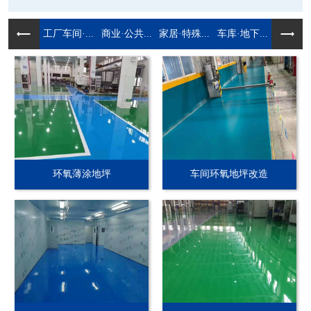
工厂车间·...
商业·公共...
家居·特殊...
车库·地下...
环氧薄涂地坪
车间环氧地坪改造