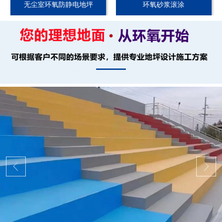
无尘室环氧防静电地坪
环氧砂浆滚涂