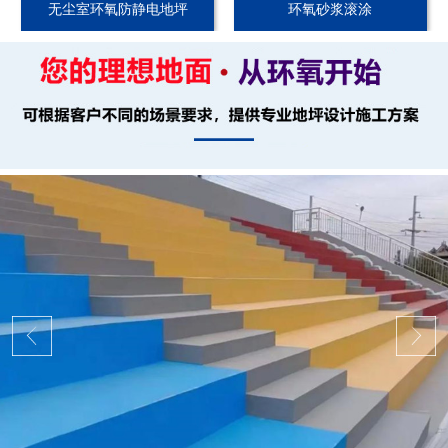
无尘室环氧防静电地坪
环氧砂浆滚涂