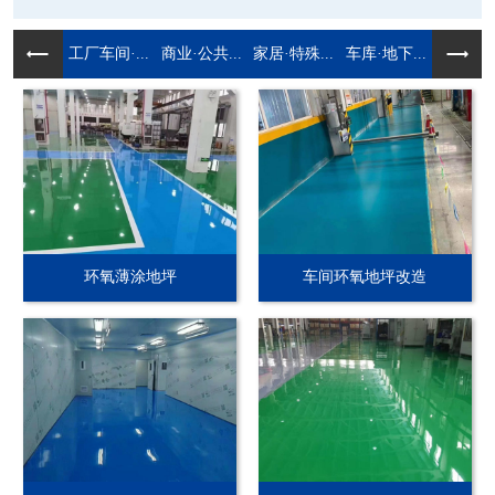
工厂车间·...
商业·公共...
家居·特殊...
车库·地下...
环氧薄涂地坪
车间环氧地坪改造