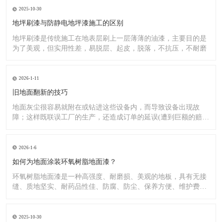
2025-10-30
地坪刷漆与防静电地坪漆施工的区别
地坪刷漆是传统施工在地表层刷上一层薄薄的油漆，主要目的是
为了美观，但实用性差，易脱层、起皮，脱落，不抗压，不耐磨
2026-1-11
旧地面翻新的技巧
地面灰尘很容易就附在或钻进这些设备内，而导致设备出现故
障；这样既联误工厂的生产，还造成订单的延误(遭到巨额的赔
偿）;又
2026-1-6
如何为地面涂装环氧树脂地面漆？
环氧树脂地面漆是一种高强度、耐磨损、美观的地板，具有无接
缝、质地坚实、耐药品性佳、防腐、防尘、保养方便、维护费用
低廉等
2025-10-30