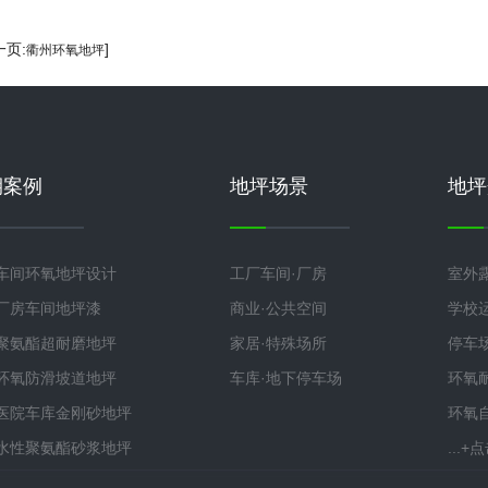
一页:
]
衢州环氧地坪
期案例
地坪场景
地坪
车间环氧地坪设计
工厂车间·厂房
室外
厂房车间地坪漆
商业·公共空间
学校
聚氨酯超耐磨地坪
家居·特殊场所
停车
环氧防滑坡道地坪
车库·地下停车场
环氧
医院车库金刚砂地坪
环氧
水性聚氨酯砂浆地坪
...