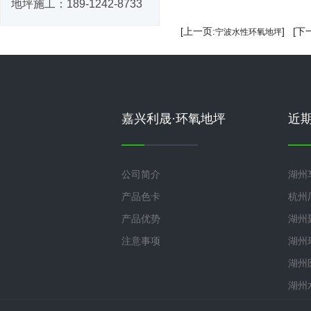
地坪施工：
189-1242-8733
[上一页:
] [下
宁波水性环氧地坪
嘉兴利晟·环氧地坪
近
公司简介
湖州
产品色卡
杭州
产品优势
湖州
注意事项
湖州
湖州
湖州