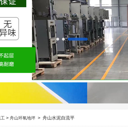
施工
>
舟山环氧地坪
> 舟山水泥自流平