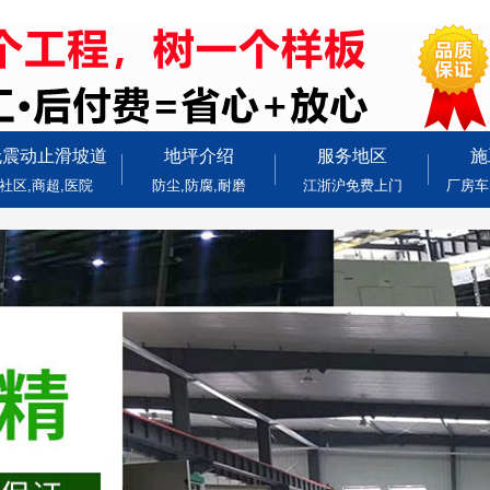
无震动止滑坡道
地坪介绍
服务地区
施
社区,商超,医院
防尘,防腐,耐磨
江浙沪免费上门
厂房车