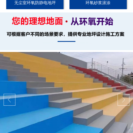
无尘室环氧防静电地坪
环氧砂浆滚涂