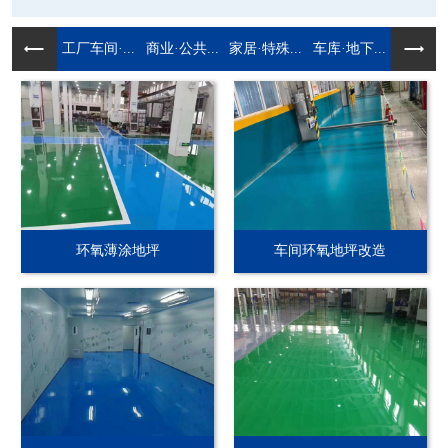
工厂车间·...
商业·公共...
家居·特殊...
车库·地下...
环氧薄涂地坪
车间环氧地坪改造