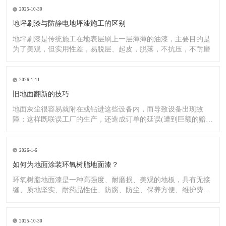
2025-10-30
地坪刷漆与防静电地坪漆施工的区别
地坪刷漆是传统施工在地表层刷上一层薄薄的油漆，主要目的是
为了美观，但实用性差，易脱层、起皮，脱落，不抗压，不耐磨
2026-1-11
旧地面翻新的技巧
地面灰尘很容易就附在或钻进这些设备内，而导致设备出现故
障；这样既联误工厂的生产，还造成订单的延误(遭到巨额的赔
偿）;又
2026-1-6
如何为地面涂装环氧树脂地面漆？
环氧树脂地面漆是一种高强度、耐磨损、美观的地板，具有无接
缝、质地坚实、耐药品性佳、防腐、防尘、保养方便、维护费用
低廉等
2025-10-30