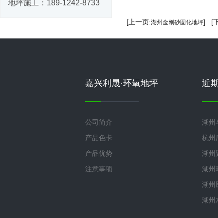
地坪施工：
189-1242-8733
[上一页:
] [
湖州金刚砂固化地坪
嘉兴利晟·环氧地坪
近
公司简介
湖州
产品色卡
杭州
产品优势
湖州
注意事项
湖州
湖州
湖州