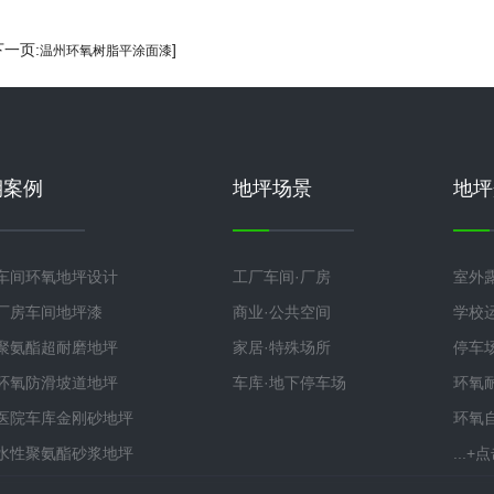
下一页:
]
温州环氧树脂平涂面漆
期案例
地坪场景
地坪
车间环氧地坪设计
工厂车间·厂房
室外
厂房车间地坪漆
商业·公共空间
学校
聚氨酯超耐磨地坪
家居·特殊场所
停车
环氧防滑坡道地坪
车库·地下停车场
环氧
医院车库金刚砂地坪
环氧
水性聚氨酯砂浆地坪
...