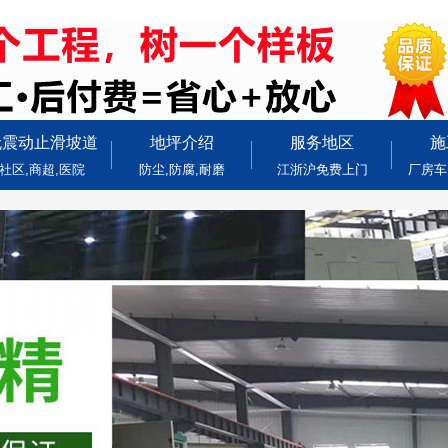
无震动止滑坡道
地坪介绍
服务地区
施
社区,商超,医院
防尘,防腐,耐磨
江浙沪免费上门
厂房车