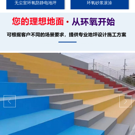
无尘室环氧防静电地坪
环氧砂浆滚涂