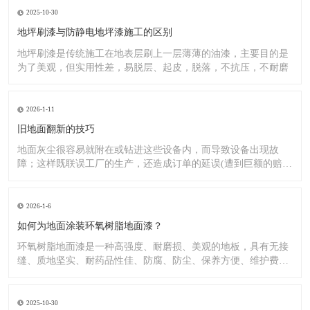
2025-10-30
地坪刷漆与防静电地坪漆施工的区别
地坪刷漆是传统施工在地表层刷上一层薄薄的油漆，主要目的是
为了美观，但实用性差，易脱层、起皮，脱落，不抗压，不耐磨
2026-1-11
旧地面翻新的技巧
地面灰尘很容易就附在或钻进这些设备内，而导致设备出现故
障；这样既联误工厂的生产，还造成订单的延误(遭到巨额的赔
偿）;又
2026-1-6
如何为地面涂装环氧树脂地面漆？
环氧树脂地面漆是一种高强度、耐磨损、美观的地板，具有无接
缝、质地坚实、耐药品性佳、防腐、防尘、保养方便、维护费用
低廉等
2025-10-30