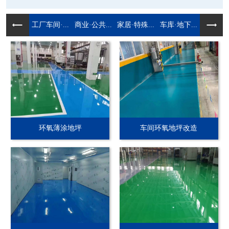
工厂车间·...
商业·公共...
家居·特殊...
车库·地下...
环氧薄涂地坪
车间环氧地坪改造