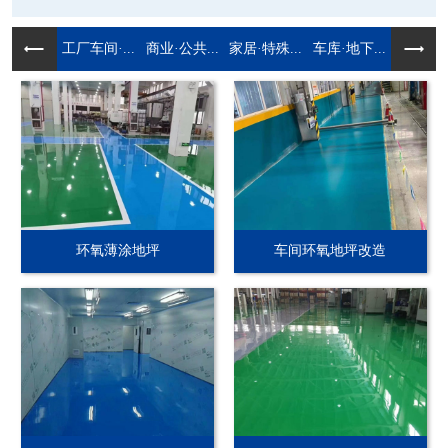
工厂车间·...
商业·公共...
家居·特殊...
车库·地下...
环氧薄涂地坪
车间环氧地坪改造