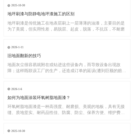
2025-10-30
地坪刷漆与防静电地坪漆施工的区别
地坪刷漆是传统施工在地表层刷上一层薄薄的油漆，主要目的是
为了美观，但实用性差，易脱层、起皮，脱落，不抗压，不耐磨
2026-1-11
旧地面翻新的技巧
地面灰尘很容易就附在或钻进这些设备内，而导致设备出现故
障；这样既联误工厂的生产，还造成订单的延误(遭到巨额的赔
偿）;又
2026-1-6
如何为地面涂装环氧树脂地面漆？
环氧树脂地面漆是一种高强度、耐磨损、美观的地板，具有无接
缝、质地坚实、耐药品性佳、防腐、防尘、保养方便、维护费用
低廉等
2025-10-30