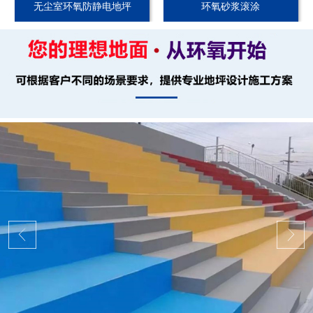
无尘室环氧防静电地坪
环氧砂浆滚涂