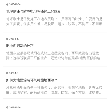
2025-10-30
地坪刷漆与防静电地坪漆施工的区别
地坪刷漆是传统施工在地表层刷上一层薄薄的油漆，主要目的是
为了美观，但实用性差，易脱层、起皮，脱落，不抗压，不耐磨
2026-1-11
旧地面翻新的技巧
地面灰尘很容易就附在或钻进这些设备内，而导致设备出现故
障；这样既联误工厂的生产，还造成订单的延误(遭到巨额的赔
偿）;又
2026-1-6
如何为地面涂装环氧树脂地面漆？
环氧树脂地面漆是一种高强度、耐磨损、美观的地板，具有无接
缝、质地坚实、耐药品性佳、防腐、防尘、保养方便、维护费用
低廉等
2025-10-30