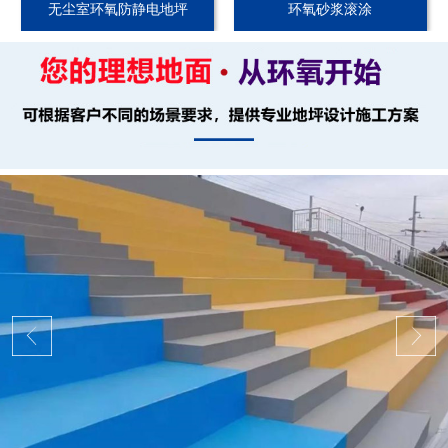
无尘室环氧防静电地坪
环氧砂浆滚涂