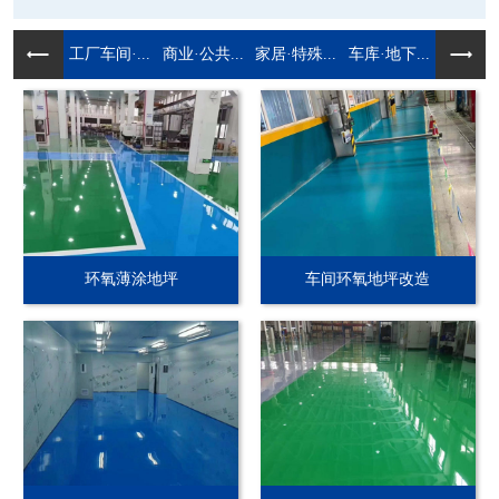
工厂车间·...
商业·公共...
家居·特殊...
车库·地下...
环氧薄涂地坪
车间环氧地坪改造