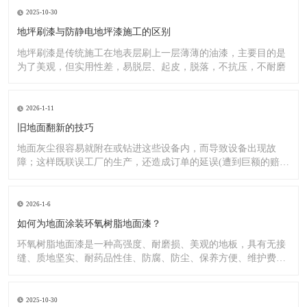
2025-10-30
地坪刷漆与防静电地坪漆施工的区别
地坪刷漆是传统施工在地表层刷上一层薄薄的油漆，主要目的是
为了美观，但实用性差，易脱层、起皮，脱落，不抗压，不耐磨
2026-1-11
旧地面翻新的技巧
地面灰尘很容易就附在或钻进这些设备内，而导致设备出现故
障；这样既联误工厂的生产，还造成订单的延误(遭到巨额的赔
偿）;又
2026-1-6
如何为地面涂装环氧树脂地面漆？
环氧树脂地面漆是一种高强度、耐磨损、美观的地板，具有无接
缝、质地坚实、耐药品性佳、防腐、防尘、保养方便、维护费用
低廉等
2025-10-30