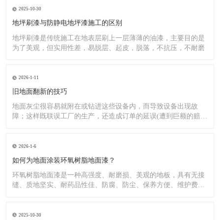
2025-10-30
地坪刷漆与防静电地坪漆施工的区别
地坪刷漆是传统施工在地表层刷上一层薄薄的油漆，主要目的是
为了美观，但实用性差，易脱层、起皮，脱落，不抗压，不耐磨
2026-1-11
旧地面翻新的技巧
地面灰尘很容易就附在或钻进这些设备内，而导致设备出现故
障；这样既联误工厂的生产，还造成订单的延误(遭到巨额的赔
偿）;又
2026-1-6
如何为地面涂装环氧树脂地面漆？
环氧树脂地面漆是一种高强度、耐磨损、美观的地板，具有无接
缝、质地坚实、耐药品性佳、防腐、防尘、保养方便、维护费用
低廉等
2025-10-30