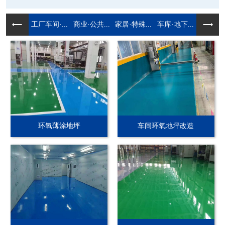
工厂车间·...
商业·公共...
家居·特殊...
车库·地下...
环氧薄涂地坪
车间环氧地坪改造