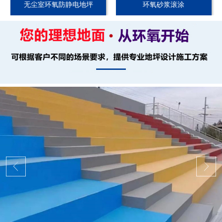
无尘室环氧防静电地坪
环氧砂浆滚涂