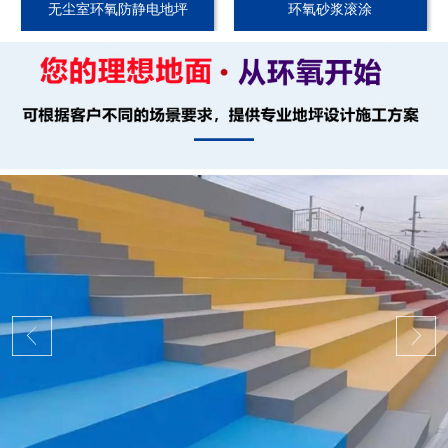
无尘室环氧防静电地坪
环氧砂浆滚涂