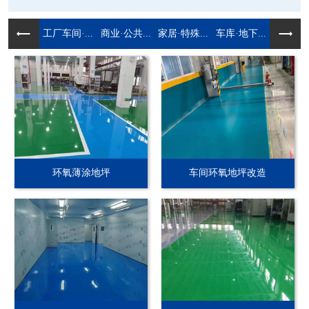
工厂车间·...
商业·公共...
家居·特殊...
车库·地下...
环氧薄涂地坪
车间环氧地坪改造