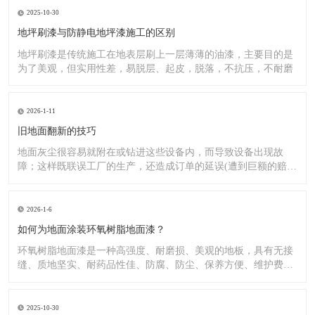
2025-10-30
地坪刷漆与防静电地坪漆施工的区别
地坪刷漆是传统施工在地表层刷上一层薄薄的油漆，主要目的是
为了美观，但实用性差，易脱层、起皮，脱落，不抗压，不耐磨
2026-1-11
旧地面翻新的技巧
地面灰尘很容易就附在或钻进这些设备内，而导致设备出现故
障；这样既联误工厂的生产，还造成订单的延误(遭到巨额的赔
偿）;又
2026-1-6
如何为地面涂装环氧树脂地面漆？
环氧树脂地面漆是一种高强度、耐磨损、美观的地板，具有无接
缝、质地坚实、耐药品性佳、防腐、防尘、保养方便、维护费用
低廉等
2025-10-30