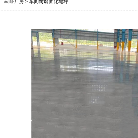
厂车间·厂房
> 车间耐磨固化地坪