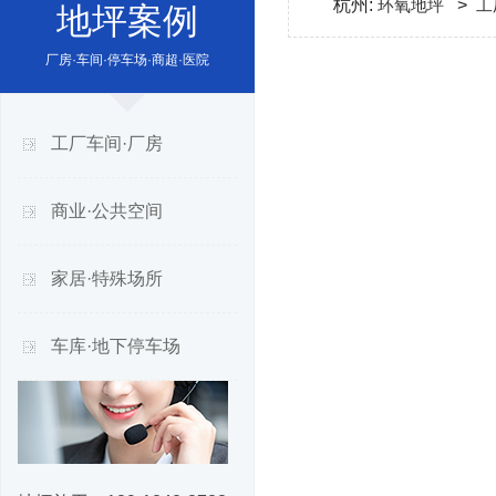
杭州:
环氧地坪
>
工
地坪案例
厂房·车间·停车场·商超·医院
工厂车间·厂房
商业·公共空间
家居·特殊场所
车库·地下停车场