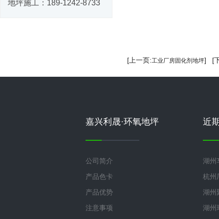
地坪施工：
189-1242-8733
[上一页:
] [
工业厂房固化剂地坪
嘉兴利晟·环氧地坪
近
公司简介
湖州
产品色卡
杭州
产品优势
湖州
注意事项
湖州