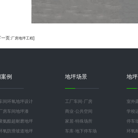
下一页:
]
厂房地坪工程
期案例
地坪场景
地坪
车间环氧地坪设计
工厂车间·厂房
室外
厂房车间地坪漆
商业·公共空间
学校
聚氨酯超耐磨地坪
家居·特殊场所
停车
环氧防滑坡道地坪
车库·地下停车场
环氧