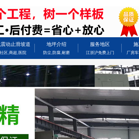
无震动止滑坡道
地坪介绍
服务地区
施
社区,商超,医院
防尘,防腐,耐磨
江浙沪免费上门
厂房车