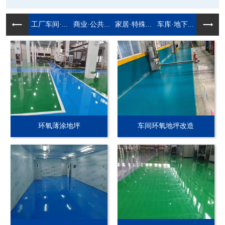
工厂车间·...
商业·公共...
家居·特殊...
车库·地下...
环氧薄涂地坪
车间环氧地坪改造