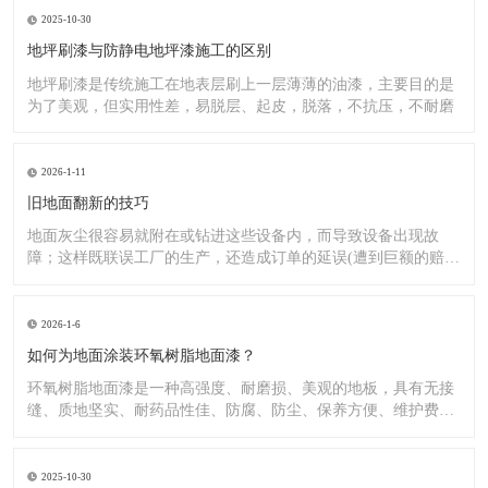
2025-10-30
地坪刷漆与防静电地坪漆施工的区别
地坪刷漆是传统施工在地表层刷上一层薄薄的油漆，主要目的是
为了美观，但实用性差，易脱层、起皮，脱落，不抗压，不耐磨
2026-1-11
旧地面翻新的技巧
地面灰尘很容易就附在或钻进这些设备内，而导致设备出现故
障；这样既联误工厂的生产，还造成订单的延误(遭到巨额的赔
偿）;又
2026-1-6
如何为地面涂装环氧树脂地面漆？
环氧树脂地面漆是一种高强度、耐磨损、美观的地板，具有无接
缝、质地坚实、耐药品性佳、防腐、防尘、保养方便、维护费用
低廉等
2025-10-30