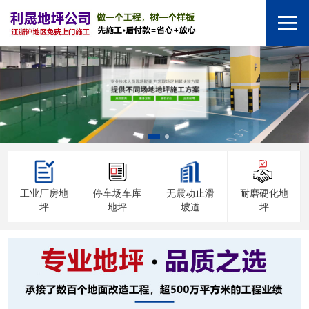
工业厂房地
停车场车库
无震动止滑
耐磨硬化地
坪
地坪
坡道
坪