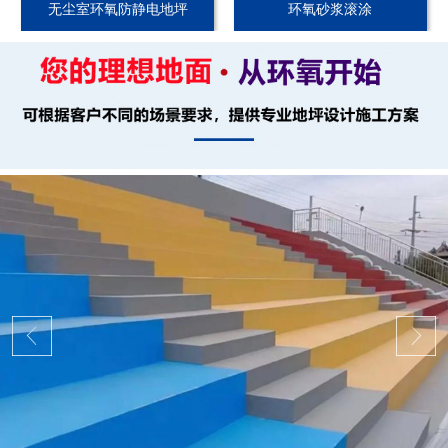
无尘室环氧防静电地坪
环氧砂浆滚涂