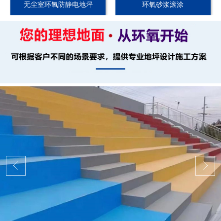
无尘室环氧防静电地坪
环氧砂浆滚涂