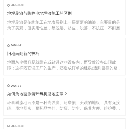
2025-10-30
地坪刷漆与防静电地坪漆施工的区别
地坪刷漆是传统施工在地表层刷上一层薄薄的油漆，主要目的是
为了美观，但实用性差，易脱层、起皮，脱落，不抗压，不耐磨
2026-1-11
旧地面翻新的技巧
地面灰尘很容易就附在或钻进这些设备内，而导致设备出现故
障；这样既联误工厂的生产，还造成订单的延误(遭到巨额的赔
偿）;又
2026-1-6
如何为地面涂装环氧树脂地面漆？
环氧树脂地面漆是一种高强度、耐磨损、美观的地板，具有无接
缝、质地坚实、耐药品性佳、防腐、防尘、保养方便、维护费用
低廉等
2025-10-30