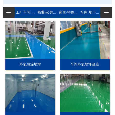
工厂车间·...
商业·公共...
家居·特殊...
车库·地下...
环氧薄涂地坪
车间环氧地坪改造