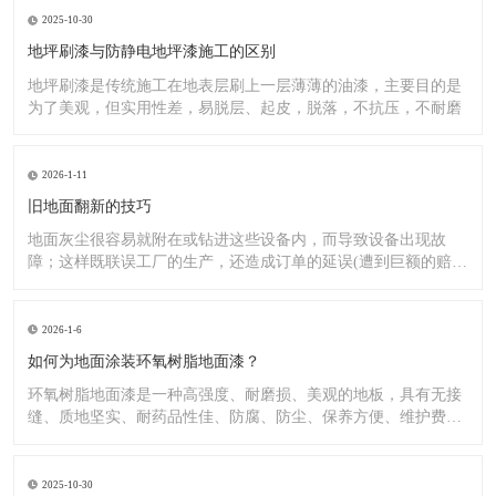
2025-10-30
地坪刷漆与防静电地坪漆施工的区别
地坪刷漆是传统施工在地表层刷上一层薄薄的油漆，主要目的是
为了美观，但实用性差，易脱层、起皮，脱落，不抗压，不耐磨
2026-1-11
旧地面翻新的技巧
地面灰尘很容易就附在或钻进这些设备内，而导致设备出现故
障；这样既联误工厂的生产，还造成订单的延误(遭到巨额的赔
偿）;又
2026-1-6
如何为地面涂装环氧树脂地面漆？
环氧树脂地面漆是一种高强度、耐磨损、美观的地板，具有无接
缝、质地坚实、耐药品性佳、防腐、防尘、保养方便、维护费用
低廉等
2025-10-30