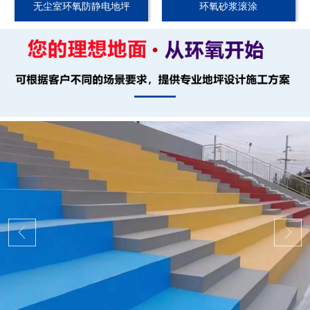
无尘室环氧防静电地坪
环氧砂浆滚涂