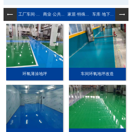
工厂车间·...
商业·公共...
家居·特殊...
车库·地下...
环氧薄涂地坪
车间环氧地坪改造