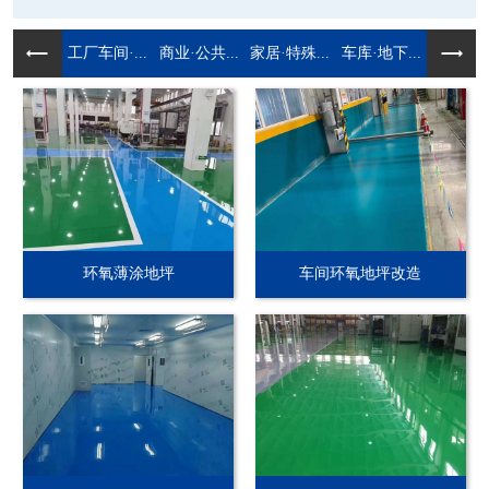
工厂车间·...
商业·公共...
家居·特殊...
车库·地下...
环氧薄涂地坪
车间环氧地坪改造