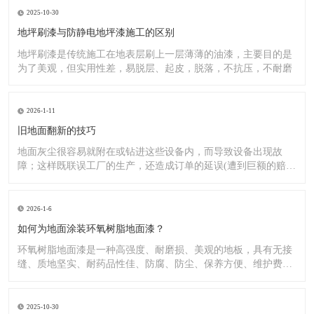
2025-10-30
地坪刷漆与防静电地坪漆施工的区别
地坪刷漆是传统施工在地表层刷上一层薄薄的油漆，主要目的是
为了美观，但实用性差，易脱层、起皮，脱落，不抗压，不耐磨
2026-1-11
旧地面翻新的技巧
地面灰尘很容易就附在或钻进这些设备内，而导致设备出现故
障；这样既联误工厂的生产，还造成订单的延误(遭到巨额的赔
偿）;又
2026-1-6
如何为地面涂装环氧树脂地面漆？
环氧树脂地面漆是一种高强度、耐磨损、美观的地板，具有无接
缝、质地坚实、耐药品性佳、防腐、防尘、保养方便、维护费用
低廉等
2025-10-30