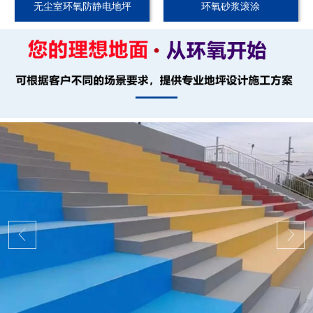
无尘室环氧防静电地坪
环氧砂浆滚涂