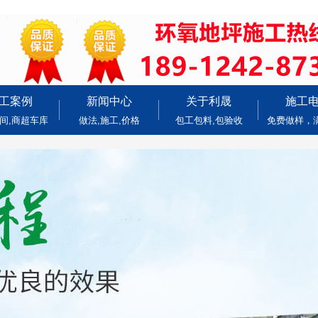
工案例
新闻中心
关于利晟
施工
间,商超车库
做法,施工,价格
包工包料,包验收
免费做样，