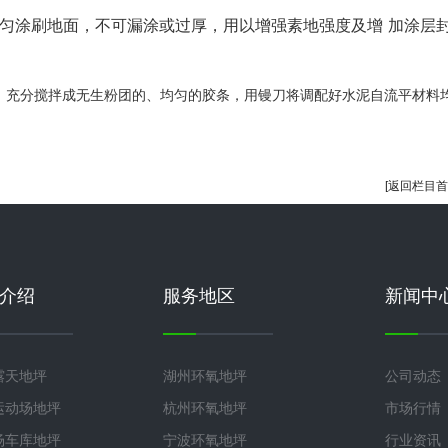
,均匀涂刷地面，不可漏涂或过厚，用以增强素地强度及增 加涂层
，充分搅拌成无生粉团的、均匀的胶条，用镘刀将调配好水泥自流平材料
[返回栏目首
介绍
服务地区
新闻中
露天地坪
湖州环氧地坪
公司动态
运动场地坪
杭州环氧地坪
市场行情
场车库地坪
宁波环氧地坪
行业资讯