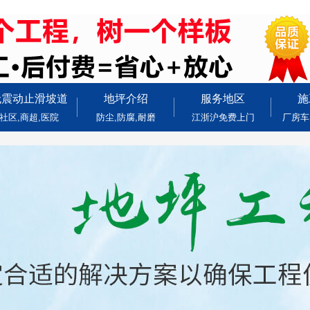
无震动止滑坡道
地坪介绍
服务地区
施
社区,商超,医院
防尘,防腐,耐磨
江浙沪免费上门
厂房车