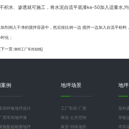
不积水、渗透就可施工，将水泥自流平底漆ke-50加入适量水
添加剂倒入干净的搅拌容器中，然后按比例一边 搅拌一边加入自流平粉料
小时化；
 [下一页:
]
湖州工厂车间划线
期案例
地坪场景
地坪
车间环氧地坪设计
工厂车间·厂房
室外
厂房车间地坪漆
商业·公共空间
学校
聚氨酯超耐磨地坪
家居·特殊场所
停车