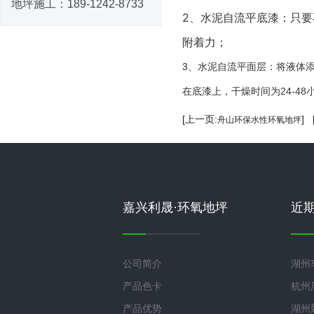
地坪施工：
189-1242-8733
2、水泥自流平底漆：只要
附着力；
3、水泥自流平面层：将液体
在底漆上，干燥时间为24-48
[上一页:
]
舟山环保水性环氧地坪
嘉兴利晟·环氧地坪
近
公司简介
湖州
产品色卡
杭州
产品优势
湖州