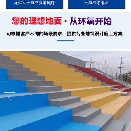
无尘室环氧防静电地坪
环氧砂浆滚涂