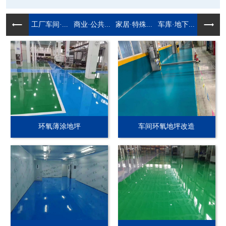
工厂车间·...
商业·公共...
家居·特殊...
车库·地下...
环氧薄涂地坪
车间环氧地坪改造