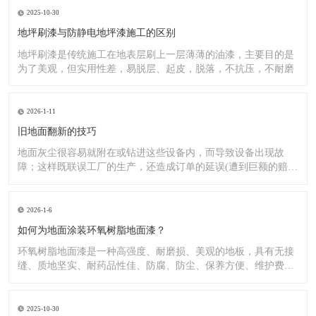
2025-10-30
地坪刷漆与防静电地坪漆施工的区别
地坪刷漆是传统施工在地表层刷上一层薄薄的油漆，主要目的是
为了美观，但实用性差，易脱层、起皮，脱落，不抗压，不耐磨
2026-1-11
旧地面翻新的技巧
地面灰尘很容易就附在或钻进这些设备内，而导致设备出现故
障；这样既联误工厂的生产，还造成订单的延误(遭到巨额的赔
偿）;又
2026-1-6
如何为地面涂装环氧树脂地面漆？
环氧树脂地面漆是一种高强度、耐磨损、美观的地板，具有无接
缝、质地坚实、耐药品性佳、防腐、防尘、保养方便、维护费用
低廉等
2025-10-30