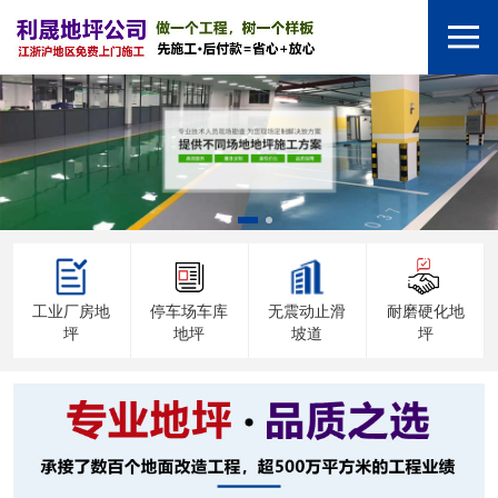
工业厂房地
停车场车库
无震动止滑
耐磨硬化地
坪
地坪
坡道
坪