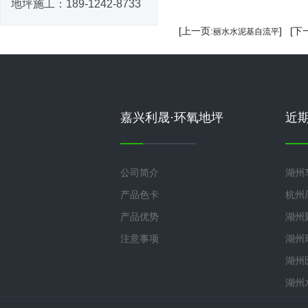
地坪施工：
189-1242-8733
[上一页:
] [下
丽水水泥基自流平
嘉兴利晟·环氧地坪
近
公司简介
湖州
产品色卡
杭州
产品优势
湖州
注意事项
湖州
湖州
湖州