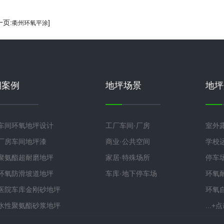
一页:
]
衢州环氧平涂
期案例
地坪场景
地坪
车间环氧地坪设计
工厂车间·厂房
室外
厂房车间地坪漆
商业·公共空间
学校
聚氨酯超耐磨地坪
家居·特殊场所
停车
环氧防滑坡道地坪
车库·地下停车场
环氧
医院车库金刚砂地坪
环氧
水性聚氨酯砂浆地坪
...