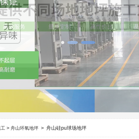
施工
>
舟山环氧地坪
> 舟山硅pu球场地坪