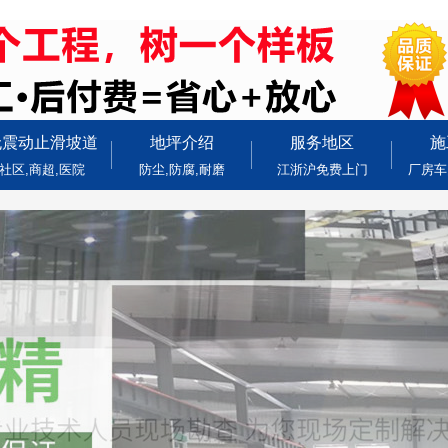
无震动止滑坡道
地坪介绍
服务地区
施
社区,商超,医院
防尘,防腐,耐磨
江浙沪免费上门
厂房车