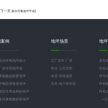
 [下一页:
]
丽水环氧地坪平涂
期案例
地坪场景
地坪
车间环氧地坪设计
工厂车间·厂房
室外
厂房车间地坪漆
商业·公共空间
学校
聚氨酯超耐磨地坪
家居·特殊场所
停车
环氧防滑坡道地坪
车库·地下停车场
环氧
医院车库金刚砂地坪
环氧
水性聚氨酯砂浆地坪
...