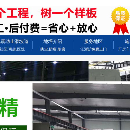
无震动止滑坡道
地坪介绍
服务地区
施
社区,商超,医院
防尘,防腐,耐磨
江浙沪免费上门
厂房车