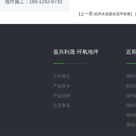
地坪施工：
189-1242-8733
[上一页:
]
杭州水泥基自流平砂浆
嘉兴利晟·环氧地坪
近
公司简介
湖州
产品色卡
杭州
产品优势
湖州
注意事项
湖州
湖州
湖州