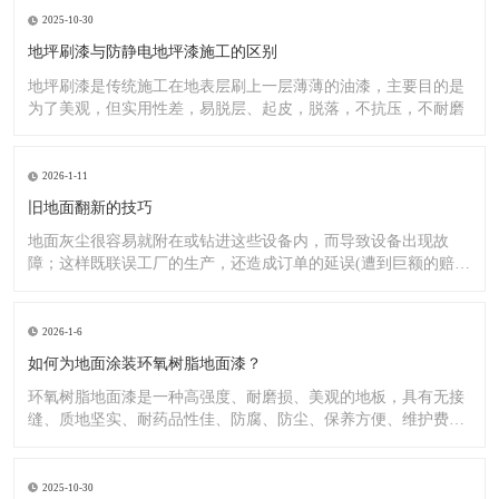
2025-10-30
地坪刷漆与防静电地坪漆施工的区别
地坪刷漆是传统施工在地表层刷上一层薄薄的油漆，主要目的是
为了美观，但实用性差，易脱层、起皮，脱落，不抗压，不耐磨
2026-1-11
旧地面翻新的技巧
地面灰尘很容易就附在或钻进这些设备内，而导致设备出现故
障；这样既联误工厂的生产，还造成订单的延误(遭到巨额的赔
偿）;又
2026-1-6
如何为地面涂装环氧树脂地面漆？
环氧树脂地面漆是一种高强度、耐磨损、美观的地板，具有无接
缝、质地坚实、耐药品性佳、防腐、防尘、保养方便、维护费用
低廉等
2025-10-30