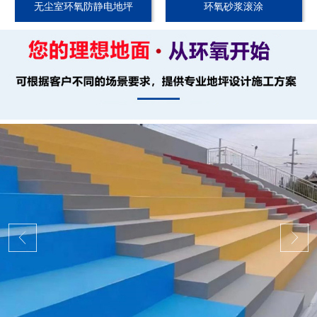
无尘室环氧防静电地坪
环氧砂浆滚涂