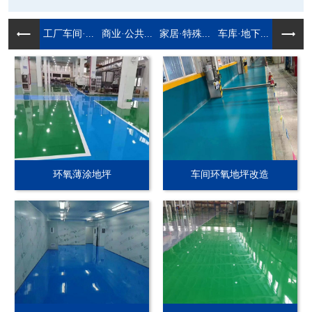
工厂车间·...
商业·公共...
家居·特殊...
车库·地下...
环氧薄涂地坪
车间环氧地坪改造