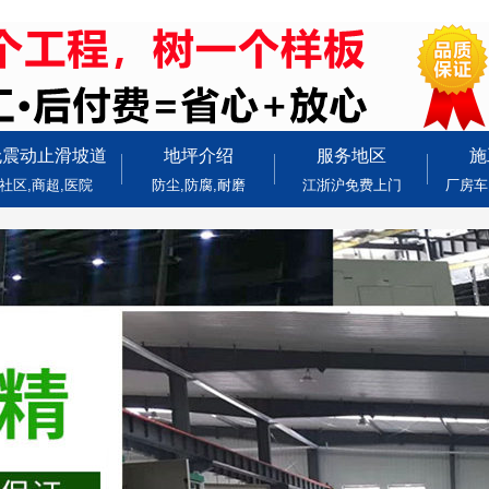
无震动止滑坡道
地坪介绍
服务地区
施
社区,商超,医院
防尘,防腐,耐磨
江浙沪免费上门
厂房车