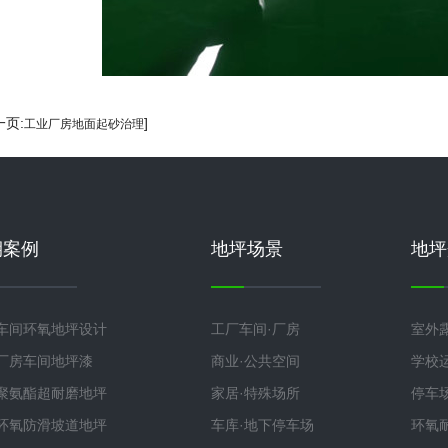
一页:
]
工业厂房地面起砂治理
期案例
地坪场景
地坪
车间环氧地坪设计
工厂车间·厂房
室外
厂房车间地坪漆
商业·公共空间
学校
聚氨酯超耐磨地坪
家居·特殊场所
停车
环氧防滑坡道地坪
车库·地下停车场
环氧