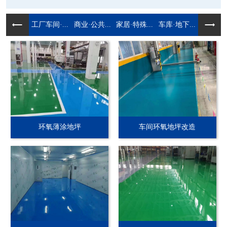
工厂车间·...
商业·公共...
家居·特殊...
车库·地下...
环氧薄涂地坪
车间环氧地坪改造