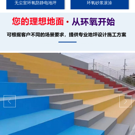
无尘室环氧防静电地坪
环氧砂浆滚涂