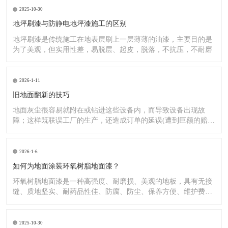
2025-10-30
地坪刷漆与防静电地坪漆施工的区别
地坪刷漆是传统施工在地表层刷上一层薄薄的油漆，主要目的是
为了美观，但实用性差，易脱层、起皮，脱落，不抗压，不耐磨
2026-1-11
旧地面翻新的技巧
地面灰尘很容易就附在或钻进这些设备内，而导致设备出现故
障；这样既联误工厂的生产，还造成订单的延误(遭到巨额的赔
偿）;又
2026-1-6
如何为地面涂装环氧树脂地面漆？
环氧树脂地面漆是一种高强度、耐磨损、美观的地板，具有无接
缝、质地坚实、耐药品性佳、防腐、防尘、保养方便、维护费用
低廉等
2025-10-30