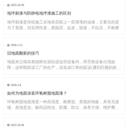
2025-10-30
地坪刷漆与防静电地坪漆施工的区别
地坪刷漆是传统施工在地表层刷上一层薄薄的油漆，主要目的是
为了美观，但实用性差，易脱层、起皮，脱落，不抗压，不耐磨
2026-1-11
旧地面翻新的技巧
地面灰尘很容易就附在或钻进这些设备内，而导致设备出现故
障；这样既联误工厂的生产，还造成订单的延误(遭到巨额的赔
偿）;又
2026-1-6
如何为地面涂装环氧树脂地面漆？
环氧树脂地面漆是一种高强度、耐磨损、美观的地板，具有无接
缝、质地坚实、耐药品性佳、防腐、防尘、保养方便、维护费用
低廉等
2025-10-30