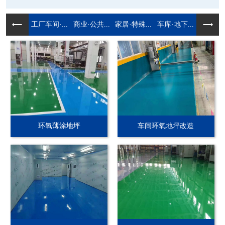
工厂车间·...
商业·公共...
家居·特殊...
车库·地下...
环氧薄涂地坪
车间环氧地坪改造