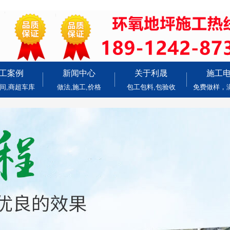
工案例
新闻中心
关于利晟
施工
间,商超车库
做法,施工,价格
包工包料,包验收
免费做样，