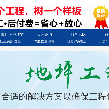
无震动止滑坡道
地坪介绍
服务地区
施
社区,商超,医院
防尘,防腐,耐磨
江浙沪免费上门
厂房车