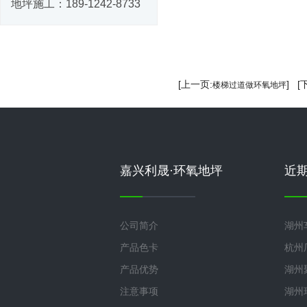
地坪施工：
189-1242-8733
[上一页:
] [
楼梯过道做环氧地坪
嘉兴利晟·环氧地坪
近
公司简介
湖州
产品色卡
杭州
产品优势
湖州
注意事项
湖州