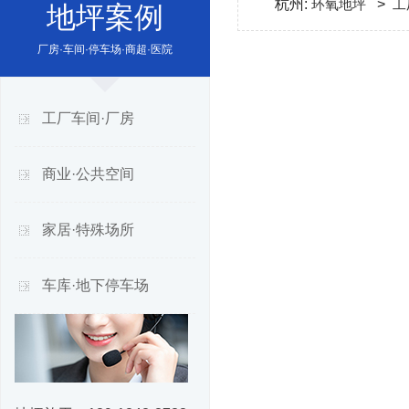
杭州:
环氧地坪
>
工
地坪案例
厂房·车间·停车场·商超·医院
工厂车间·厂房
商业·公共空间
家居·特殊场所
车库·地下停车场