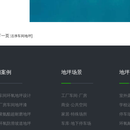
下一页:
]
洁净车间地坪
期案例
地坪场景
地坪
车间环氧地坪设计
工厂车间·厂房
室外
厂房车间地坪漆
商业·公共空间
学校
聚氨酯超耐磨地坪
家居·特殊场所
停车
环氧防滑坡道地坪
车库·地下停车场
环氧