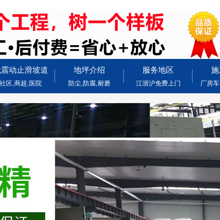
无震动止滑坡道
地坪介绍
服务地区
施
社区,商超,医院
防尘,防腐,耐磨
江浙沪免费上门
厂房车