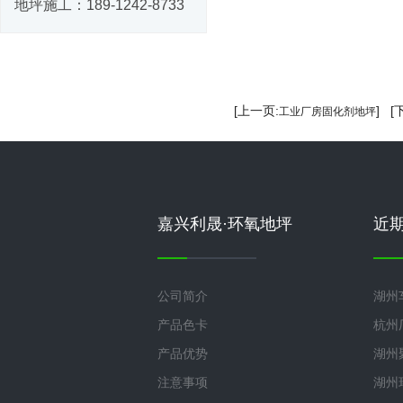
地坪施工：
189-1242-8733
[上一页:
] [
工业厂房固化剂地坪
嘉兴利晟·环氧地坪
近
公司简介
湖州
产品色卡
杭州
产品优势
湖州
注意事项
湖州