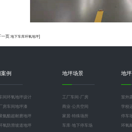
下一页:
]
地下车库环氧地坪
期案例
地坪场景
地坪
车间环氧地坪设计
工厂车间·厂房
室外
厂房车间地坪漆
商业·公共空间
学校
聚氨酯超耐磨地坪
家居·特殊场所
停车
环氧防滑坡道地坪
车库·地下停车场
环氧