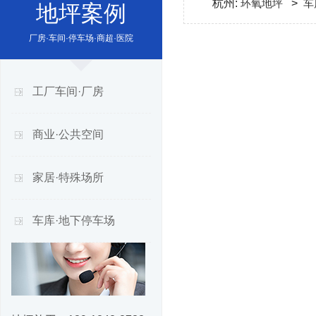
杭州:
环氧地坪
>
车
地坪案例
厂房·车间·停车场·商超·医院
工厂车间·厂房
商业·公共空间
家居·特殊场所
车库·地下停车场