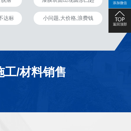
、脱落
漆膜表面出现圆形凸起
添加微信
不达标
小问题,大价格,浪费钱
返回顶部
施工/材料销售