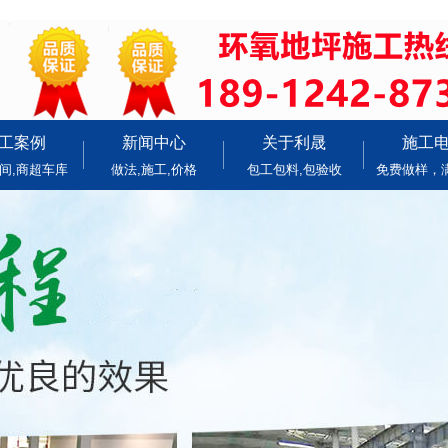
工案例
新闻中心
关于利晟
施工
间,商超车库
做法,施工,价格
包工包料,包验收
免费做样，