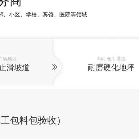
务商
超、小区、学校、宾馆、医院等领域
广场,园区
车间,仓库,通道
止滑坡道
耐磨硬化地坪
包工包料包验收）