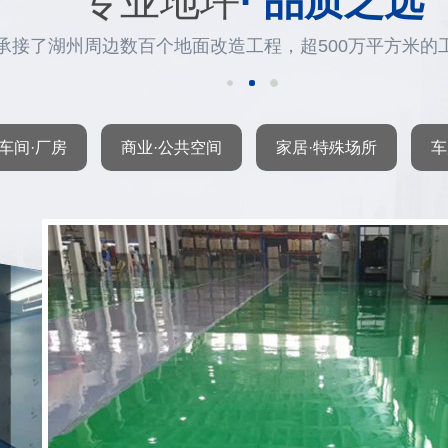
专业地坪
· 品质之选
承接了湖州周边数百个地面改造工程，超500万平方米的
车间·厂房
商业·公共空间
家居·特殊场所
车