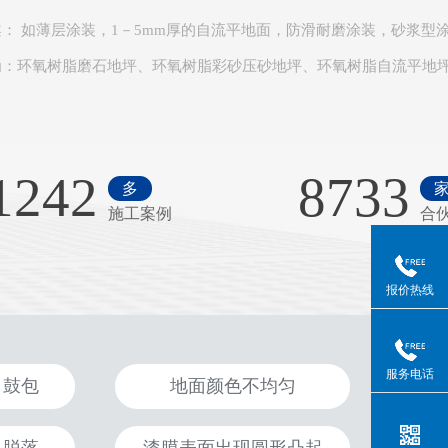
案
： 如薄层涂装，1－5mm厚的自流平地面，防滑耐磨涂装，砂浆型
为：环氧树脂磨石地坪、环氧树脂彩砂压砂地坪、环氧树脂自流平地
1242
8733
多
施工案例
合
报价热线
服务电话
、鼓包
地面颜色不均匀