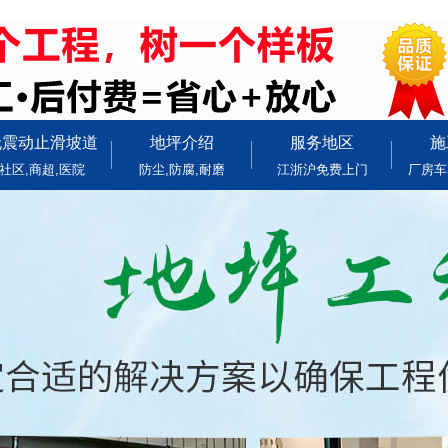
无震动止滑坡道
地坪介绍
服务地区
施
社区,商超,医院
防尘,防腐,耐磨
江浙沪免费上门
厂房车