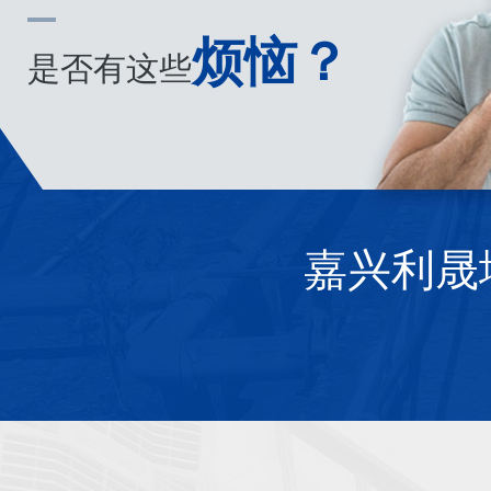
烦恼？
是否有这些
嘉兴利晟