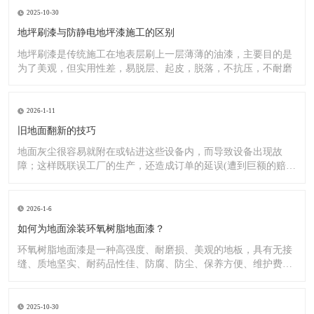
2025-10-30
地坪刷漆与防静电地坪漆施工的区别
地坪刷漆是传统施工在地表层刷上一层薄薄的油漆，主要目的是
为了美观，但实用性差，易脱层、起皮，脱落，不抗压，不耐磨
2026-1-11
旧地面翻新的技巧
地面灰尘很容易就附在或钻进这些设备内，而导致设备出现故
障；这样既联误工厂的生产，还造成订单的延误(遭到巨额的赔
偿）;又
2026-1-6
如何为地面涂装环氧树脂地面漆？
环氧树脂地面漆是一种高强度、耐磨损、美观的地板，具有无接
缝、质地坚实、耐药品性佳、防腐、防尘、保养方便、维护费用
低廉等
2025-10-30