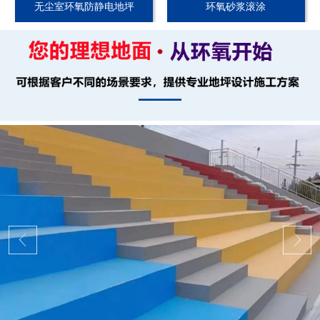
无尘室环氧防静电地坪
环氧砂浆滚涂