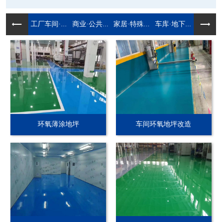
工厂车间·...
商业·公共...
家居·特殊...
车库·地下...
环氧薄涂地坪
车间环氧地坪改造