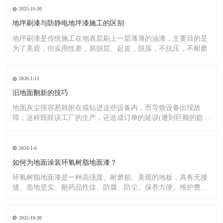
2025-10-30
地坪刷漆与防静电地坪漆施工的区别
地坪刷漆是传统施工在地表层刷上一层薄薄的油漆，主要目的是
为了美观，但实用性差，易脱层、起皮，脱落，不抗压，不耐磨
2026-1-11
旧地面翻新的技巧
地面灰尘很容易就附在或钻进这些设备内，而导致设备出现故
障；这样既联误工厂的生产，还造成订单的延误(遭到巨额的赔
偿）;又
2026-1-6
如何为地面涂装环氧树脂地面漆？
环氧树脂地面漆是一种高强度、耐磨损、美观的地板，具有无接
缝、质地坚实、耐药品性佳、防腐、防尘、保养方便、维护费用
低廉等
2025-10-30