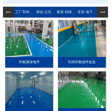
工厂车间·...
商业·公共...
家居·特殊...
车库·地下...
环氧薄涂地坪
车间环氧地坪改造