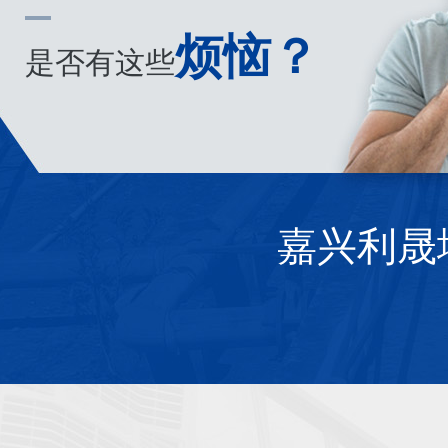
烦恼？
是否有这些
嘉兴利晟