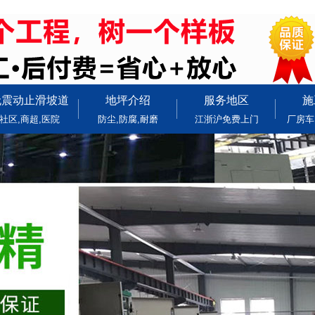
无震动止滑坡道
地坪介绍
服务地区
施
社区,商超,医院
防尘,防腐,耐磨
江浙沪免费上门
厂房车