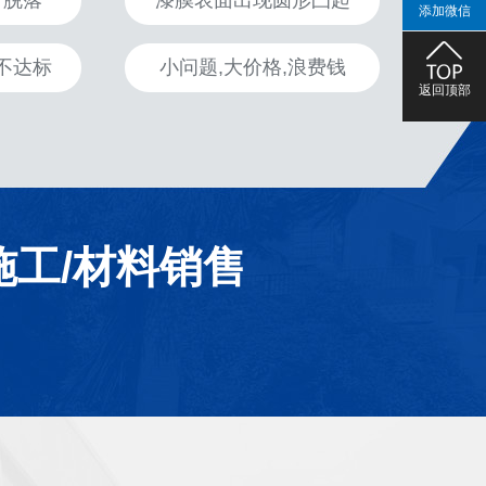
、脱落
漆膜表面出现圆形凸起
添加微信
不达标
小问题,大价格,浪费钱
返回顶部
施工/材料销售