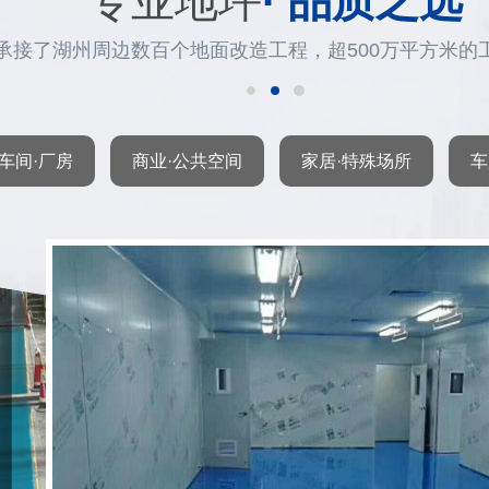
专业地坪
· 品质之选
承接了湖州周边数百个地面改造工程，超500万平方米的
车间·厂房
商业·公共空间
家居·特殊场所
车