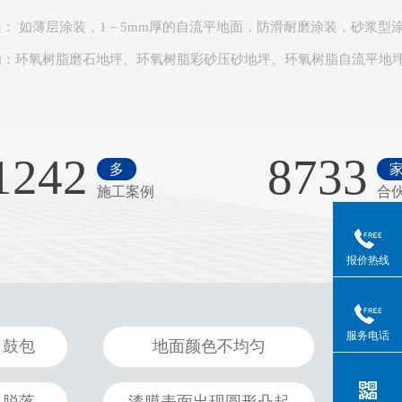
案
： 如薄层涂装，1－5mm厚的自流平地面，防滑耐磨涂装，砂浆型
为：环氧树脂磨石地坪、环氧树脂彩砂压砂地坪、环氧树脂自流平地
1242
8733
多
施工案例
合
报价热线
服务电话
、鼓包
地面颜色不均匀