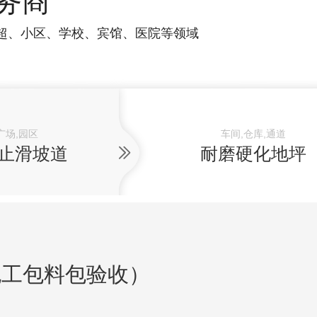
务商
超、小区、学校、宾馆、医院等领域
广场,园区
车间,仓库,通道
止滑坡道
耐磨硬化地坪
包工包料包验收）