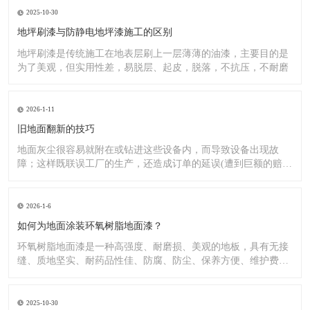
2025-10-30
地坪刷漆与防静电地坪漆施工的区别
地坪刷漆是传统施工在地表层刷上一层薄薄的油漆，主要目的是
为了美观，但实用性差，易脱层、起皮，脱落，不抗压，不耐磨
2026-1-11
旧地面翻新的技巧
地面灰尘很容易就附在或钻进这些设备内，而导致设备出现故
障；这样既联误工厂的生产，还造成订单的延误(遭到巨额的赔
偿）;又
2026-1-6
如何为地面涂装环氧树脂地面漆？
环氧树脂地面漆是一种高强度、耐磨损、美观的地板，具有无接
缝、质地坚实、耐药品性佳、防腐、防尘、保养方便、维护费用
低廉等
2025-10-30