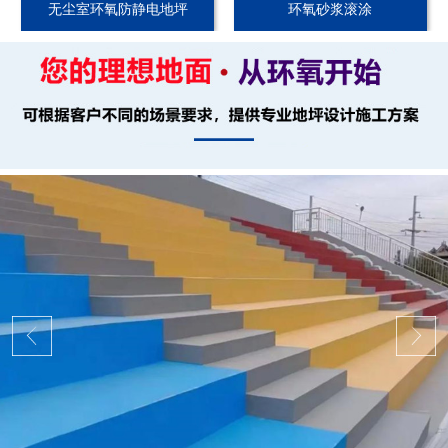
无尘室环氧防静电地坪
环氧砂浆滚涂