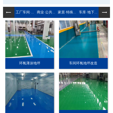
工厂车间·...
商业·公共...
家居·特殊...
车库·地下...
环氧薄涂地坪
车间环氧地坪改造