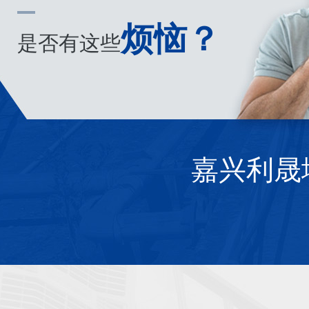
烦恼？
是否有这些
嘉兴利晟