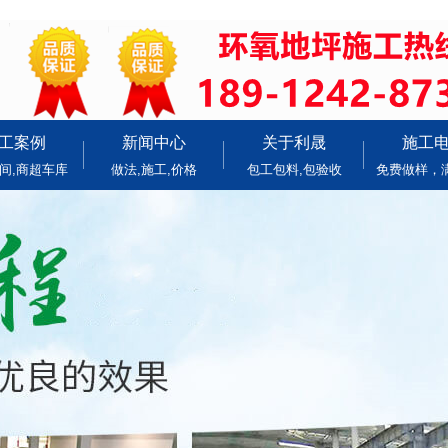
工案例
新闻中心
关于利晟
施工
间,商超车库
做法,施工,价格
包工包料,包验收
免费做样，