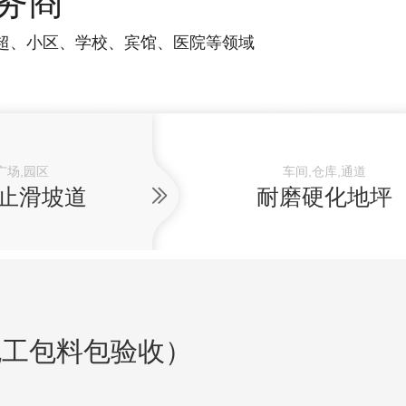
务商
超、小区、学校、宾馆、医院等领域
广场,园区
车间,仓库,通道
止滑坡道
耐磨硬化地坪
包工包料包验收）