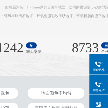
案
： 如薄层涂装，1－5mm厚的自流平地面，防滑耐磨涂装，砂浆型
为：环氧树脂磨石地坪、环氧树脂彩砂压砂地坪、环氧树脂自流平地
1242
8733
多
施工案例
合
报价热线
服务电话
、鼓包
地面颜色不均匀