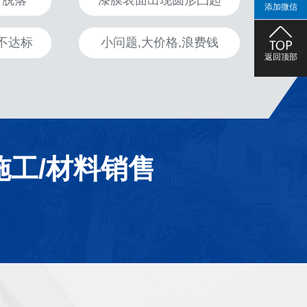
、脱落
漆膜表面出现圆形凸起
添加微信
不达标
小问题,大价格,浪费钱
返回顶部
施工/材料销售