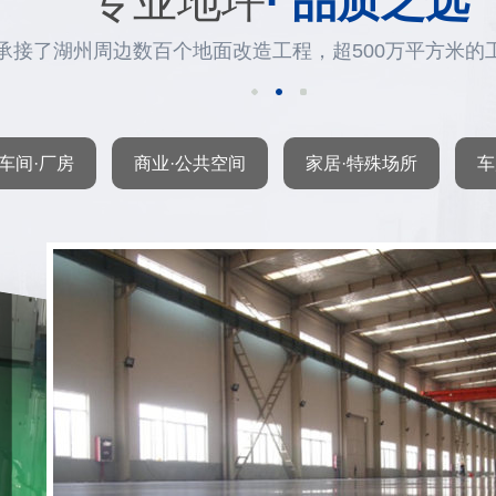
专业地坪
· 品质之选
承接了湖州周边数百个地面改造工程，超500万平方米的
车间·厂房
商业·公共空间
家居·特殊场所
车