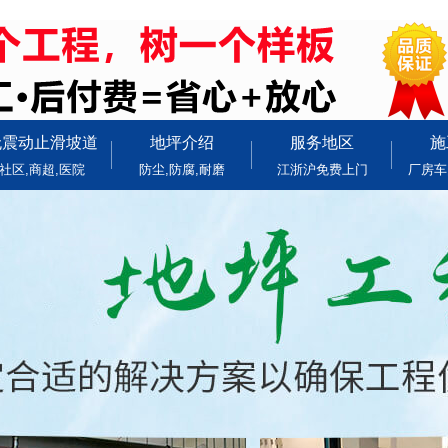
无震动止滑坡道
地坪介绍
服务地区
施
社区,商超,医院
防尘,防腐,耐磨
江浙沪免费上门
厂房车