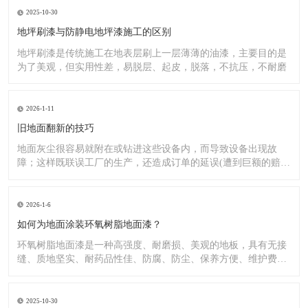
2025-10-30
地坪刷漆与防静电地坪漆施工的区别
地坪刷漆是传统施工在地表层刷上一层薄薄的油漆，主要目的是
为了美观，但实用性差，易脱层、起皮，脱落，不抗压，不耐磨
2026-1-11
旧地面翻新的技巧
地面灰尘很容易就附在或钻进这些设备内，而导致设备出现故
障；这样既联误工厂的生产，还造成订单的延误(遭到巨额的赔
偿）;又
2026-1-6
如何为地面涂装环氧树脂地面漆？
环氧树脂地面漆是一种高强度、耐磨损、美观的地板，具有无接
缝、质地坚实、耐药品性佳、防腐、防尘、保养方便、维护费用
低廉等
2025-10-30