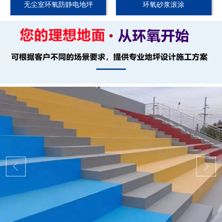
无尘室环氧防静电地坪
环氧砂浆滚涂