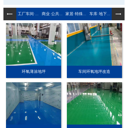
工厂车间·...
商业·公共...
家居·特殊...
车库·地下...
环氧薄涂地坪
车间环氧地坪改造