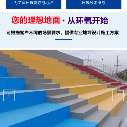
无尘室环氧防静电地坪
环氧砂浆滚涂