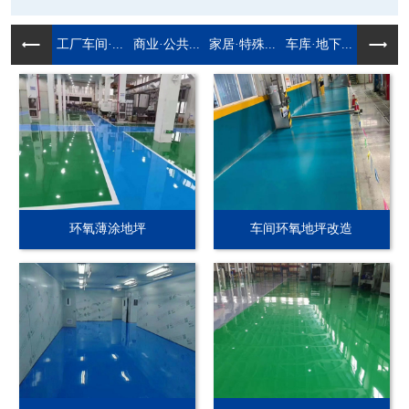
工厂车间·...
商业·公共...
家居·特殊...
车库·地下...
环氧薄涂地坪
车间环氧地坪改造