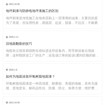
2025-10-30
地坪刷漆与防静电地坪漆施工的区别
地坪刷漆是传统施工在地表层刷上一层薄薄的油漆，主要目的是
为了美观，但实用性差，易脱层、起皮，脱落，不抗压，不耐磨
2026-1-11
旧地面翻新的技巧
地面灰尘很容易就附在或钻进这些设备内，而导致设备出现故
障；这样既联误工厂的生产，还造成订单的延误(遭到巨额的赔
偿）;又
2026-1-6
如何为地面涂装环氧树脂地面漆？
环氧树脂地面漆是一种高强度、耐磨损、美观的地板，具有无接
缝、质地坚实、耐药品性佳、防腐、防尘、保养方便、维护费用
低廉等
2025-10-30