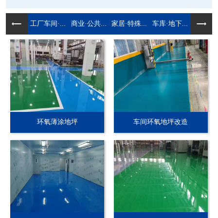
工厂车间·...
商业·公共...
家居·特殊...
车库·地下...
环氧薄涂地坪
车间环氧地坪改造