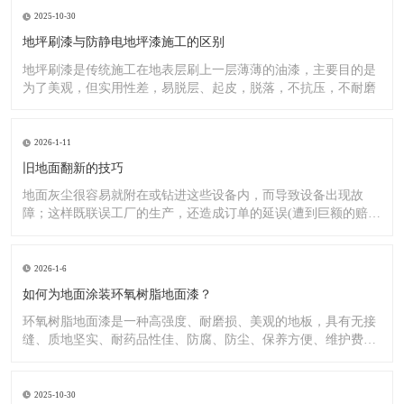
2025-10-30
地坪刷漆与防静电地坪漆施工的区别
地坪刷漆是传统施工在地表层刷上一层薄薄的油漆，主要目的是
为了美观，但实用性差，易脱层、起皮，脱落，不抗压，不耐磨
2026-1-11
旧地面翻新的技巧
地面灰尘很容易就附在或钻进这些设备内，而导致设备出现故
障；这样既联误工厂的生产，还造成订单的延误(遭到巨额的赔
偿）;又
2026-1-6
如何为地面涂装环氧树脂地面漆？
环氧树脂地面漆是一种高强度、耐磨损、美观的地板，具有无接
缝、质地坚实、耐药品性佳、防腐、防尘、保养方便、维护费用
低廉等
2025-10-30