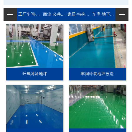
工厂车间·...
商业·公共...
家居·特殊...
车库·地下...
环氧薄涂地坪
车间环氧地坪改造