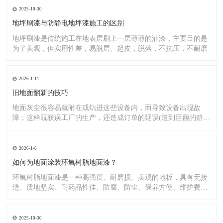
2025-10-30
地坪刷漆与防静电地坪漆施工的区别
地坪刷漆是传统施工在地表层刷上一层薄薄的油漆，主要目的是
为了美观，但实用性差，易脱层、起皮，脱落，不抗压，不耐磨
2026-1-11
旧地面翻新的技巧
地面灰尘很容易就附在或钻进这些设备内，而导致设备出现故
障；这样既联误工厂的生产，还造成订单的延误(遭到巨额的赔
偿）;又
2026-1-6
如何为地面涂装环氧树脂地面漆？
环氧树脂地面漆是一种高强度、耐磨损、美观的地板，具有无接
缝、质地坚实、耐药品性佳、防腐、防尘、保养方便、维护费用
低廉等
2025-10-30