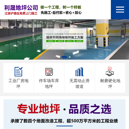
工业厂房地
停车场车库
无震动止滑
耐磨硬化地
坪
地坪
坡道
坪