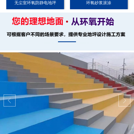
无尘室环氧防静电地坪
环氧砂浆滚涂