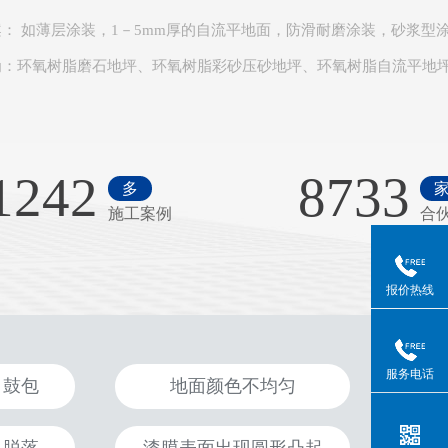
案
： 如薄层涂装，1－5mm厚的自流平地面，防滑耐磨涂装，砂浆型
为：环氧树脂磨石地坪、环氧树脂彩砂压砂地坪、环氧树脂自流平地
1242
8733
多
施工案例
合
报价热线
服务电话
、鼓包
地面颜色不均匀