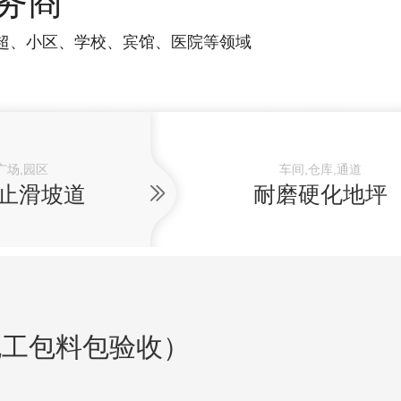
务商
超、小区、学校、宾馆、医院等领域
广场,园区
车间,仓库,通道
止滑坡道
耐磨硬化地坪
包工包料包验收）