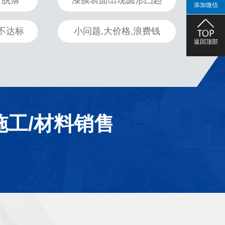
、脱落
漆膜表面出现圆形凸起
添加微信
不达标
小问题,大价格,浪费钱
返回顶部
施工/材料销售