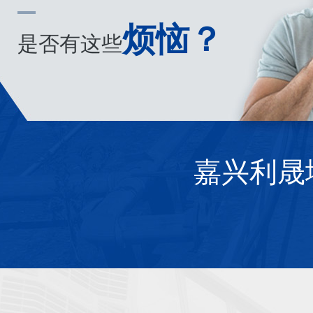
烦恼？
是否有这些
嘉兴利晟