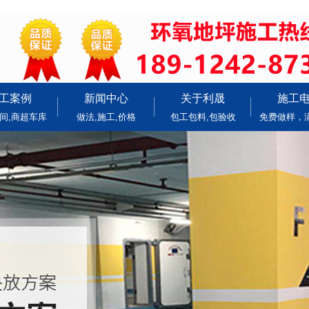
工案例
新闻中心
关于利晟
施工
间,商超车库
做法,施工,价格
包工包料,包验收
免费做样，