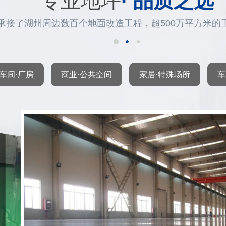
专业地坪
· 品质之选
承接了湖州周边数百个地面改造工程，超500万平方米的
车间·厂房
商业·公共空间
家居·特殊场所
车