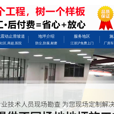
无震动止滑坡道
地坪介绍
服务地区
施
社区,商超,医院
防尘,防腐,耐磨
江浙沪免费上门
厂房车