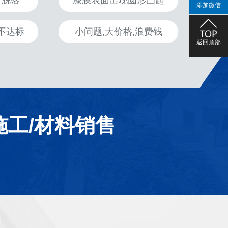
、脱落
漆膜表面出现圆形凸起
添加微信
不达标
小问题,大价格,浪费钱
返回顶部
施工/材料销售