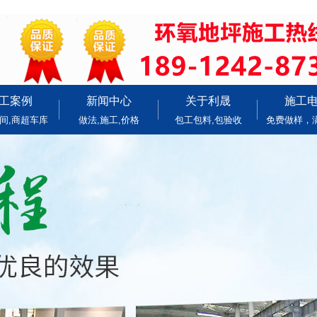
工案例
新闻中心
关于利晟
施工
间,商超车库
做法,施工,价格
包工包料,包验收
免费做样，