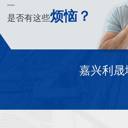
烦恼？
是否有这些
嘉兴利晟