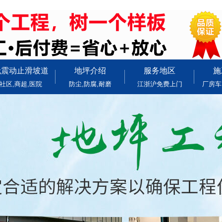
无震动止滑坡道
地坪介绍
服务地区
施
社区,商超,医院
防尘,防腐,耐磨
江浙沪免费上门
厂房车