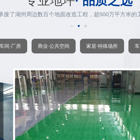
专业地坪
· 品质之选
承接了湖州周边数百个地面改造工程，超500万平方米的
车间·厂房
商业·公共空间
家居·特殊场所
车