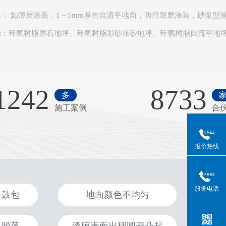
案
： 如薄层涂装，1－5mm厚的自流平地面，防滑耐磨涂装，砂浆型
为：环氧树脂磨石地坪、环氧树脂彩砂压砂地坪、环氧树脂自流平地
1242
8733
多
施工案例
合
报价热线
服务电话
、鼓包
地面颜色不均匀