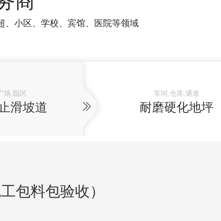
务商
超、小区、学校、宾馆、医院等领域
广场,园区
车间,仓库,通道
止滑坡道
耐磨硬化地坪
包工包料包验收）