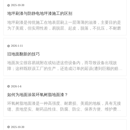
2025-10-30
地坪刷漆与防静电地坪漆施工的区别
地坪刷漆是传统施工在地表层刷上一层薄薄的油漆，主要目的是
为了美观，但实用性差，易脱层、起皮，脱落，不抗压，不耐磨
2026-1-11
旧地面翻新的技巧
地面灰尘很容易就附在或钻进这些设备内，而导致设备出现故
障；这样既联误工厂的生产，还造成订单的延误(遭到巨额的赔
偿）;又
2026-1-6
如何为地面涂装环氧树脂地面漆？
环氧树脂地面漆是一种高强度、耐磨损、美观的地板，具有无接
缝、质地坚实、耐药品性佳、防腐、防尘、保养方便、维护费用
低廉等
2025-10-30