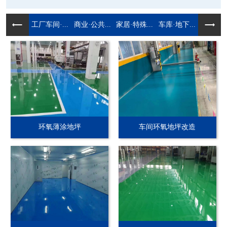
工厂车间·...
商业·公共...
家居·特殊...
车库·地下...
环氧薄涂地坪
车间环氧地坪改造