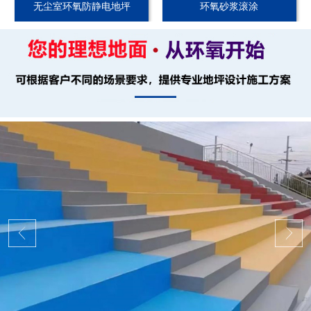
无尘室环氧防静电地坪
环氧砂浆滚涂