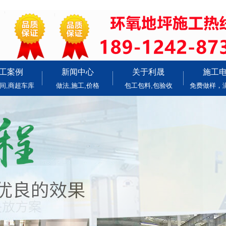
工案例
新闻中心
关于利晟
施工
间,商超车库
做法,施工,价格
包工包料,包验收
免费做样，