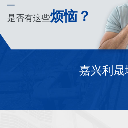
烦恼？
是否有这些
嘉兴利晟