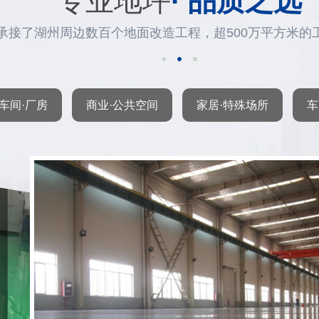
专业地坪
· 品质之选
承接了湖州周边数百个地面改造工程，超500万平方米的
车间·厂房
商业·公共空间
家居·特殊场所
车