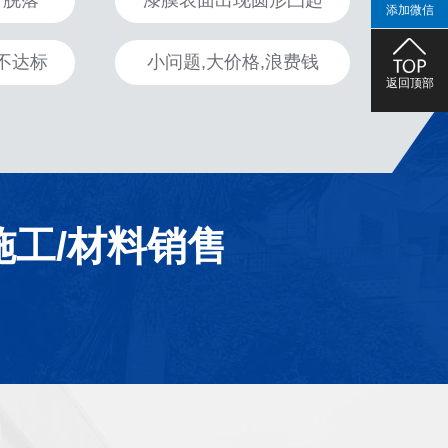
、脱落
漆膜表面出现圆形凸起
添加微信
不达标
小问题,大价格,浪费钱
返回顶部
施工/材料销售