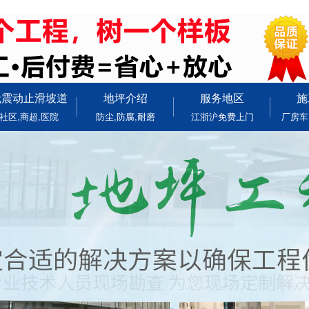
无震动止滑坡道
地坪介绍
服务地区
施
社区,商超,医院
防尘,防腐,耐磨
江浙沪免费上门
厂房车