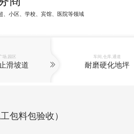
务商
超、小区、学校、宾馆、医院等领域
广场,园区
车间,仓库,通道
止滑坡道
耐磨硬化地坪
包工包料包验收）