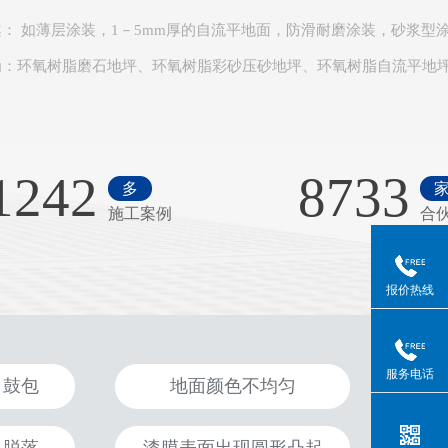
案
： 如薄层涂装，1－5mm厚的自流平地面，防滑耐磨涂装，砂浆型
为：环氧树脂磨石地坪、环氧树脂彩砂压砂地坪、环氧树脂自流平地
1242
8733
多
施工案例
合
报价热线
服务电话
、鼓包
地面颜色不均匀